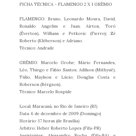
FICHA TÉCNICA - FLAMENGO 2 X 1 GRÊMIO
FLAMENGO: Bruno, Leonardo Moura, David,
Ronaldo Angelim e Juan; Aírton, Toró
(Éverton), Willians e Petkovic (Fierro); Zé
Roberto (Kléberson) e Adriano.
Técnico: Andrade
GRÊMIO: Marcelo Grohe; Mário Fernandes,
Léo, Thiego e Fábio Santos; Adilson (Mithyuê),
Túlio, Maylson e Lúcio; Douglas Costa e
Roberson (Bérgson).
Técnico: Marcelo Rospide
Local: Maracanã, no Rio de Janeiro (RJ)
Data: 6 de dezembro de 2009 (Domingo)
Horário: 17 horas (de Brasília)
Árbitro: Heber Roberto Lopes (Fifa-PR)
Assistentes: Alessandro Rocha (Fifa-BA) e