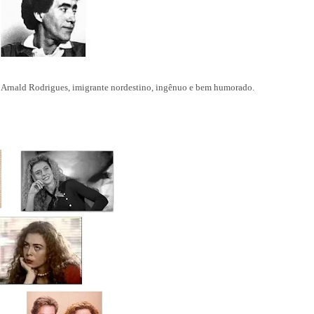
o Arnald Rodrigues, imigrante nordestino, ingênuo e bem humorado.